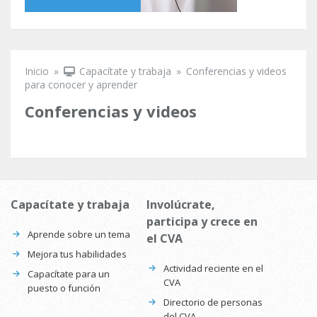
Inicio
»
Capacítate y trabaja
»
Conferencias y videos
Se encuentra usted aquí
para conocer y aprender
Conferencias y videos
Capacítate y trabaja
Involúcrate,
participa y crece en
Aprende sobre un tema
el CVA
Mejora tus habilidades
Actividad reciente en el
Capacítate para un
CVA
puesto o función
Directorio de personas
del CVA