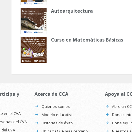
Autoarquitectura
Curso en Matemáticas Básicas
rticipa y
Acerca de CCA
Apoya al C
Quiénes somos
Abre un C
te en el CVA
Modelo educativo
Dona conte
ersonas del CVA
Historias de éxito
Dona equi
s del CVA
Ubica tu CCA más cercano
Nuestros s