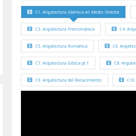
C1. Arquitectura Islámica en Medio Oriente
C3. Arquitectura Prerrománica
C4. Arqu
C5. Arquitectura Románica
C6. Arquitec
C7. Arquitectura Gótica pt.1
C8. Arquite
C9. Arquitectura del Renacimiento
C10.