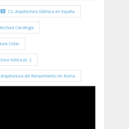
C2. Arquitectura Islámica en España
itectura Carolingia
tura Cister
ctura Gótica pt. 2
 Arquitectura del Renacimiento en Roma