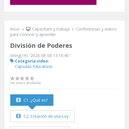
Inicio
»
Capacítate y trabaja
»
Conferencias y videos
Se encuentra usted aquí
para conocer y aprender
División de Poderes
string(19) "2026-08-08 13:16:40"
Categoria video:
Cápsulas Educativas
Sin votos (todavía)
C1. ¿Qué es?
C2. Creación de una Ley