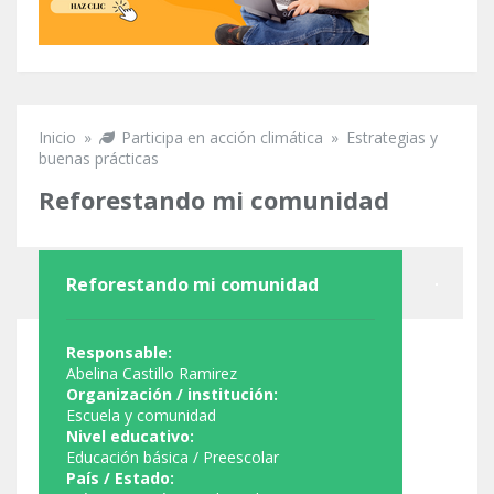
Inicio
»
Participa en acción climática
»
Estrategias y
Se encuentra usted aquí
buenas prácticas
Reforestando mi comunidad
Reforestando mi comunidad
Responsable:
Abelina Castillo Ramirez
Organización / institución:
Escuela y comunidad
Nivel educativo:
Educación básica / Preescolar
País / Estado: