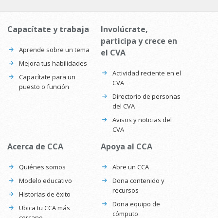
Capacítate y trabaja
Involúcrate,
participa y crece en
Aprende sobre un tema
el CVA
Mejora tus habilidades
Actividad reciente en el
Capacítate para un
CVA
puesto o función
Directorio de personas
del CVA
Avisos y noticias del
CVA
Acerca de CCA
Apoya al CCA
Quiénes somos
Abre un CCA
Modelo educativo
Dona contenido y
recursos
Historias de éxito
Dona equipo de
Ubica tu CCA más
cómputo
cercano