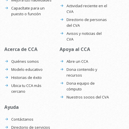
Actividad reciente en el
Capacítate para un
CVA
puesto o función
Directorio de personas
del CVA
Avisos y noticias del
CVA
Acerca de CCA
Apoya al CCA
Quiénes somos
Abre un CCA
Modelo educativo
Dona contenido y
recursos
Historias de éxito
Dona equipo de
Ubica tu CCA más
cómputo
cercano
Nuestros socios del CVA
Ayuda
Contáctanos
Directorio de servicios