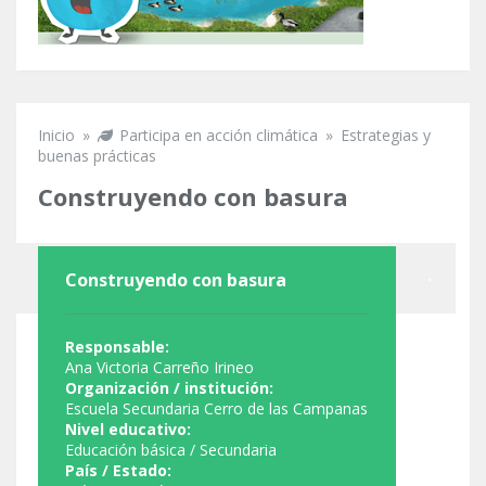
Inicio
»
Participa en acción climática
»
Estrategias y
Se encuentra usted aquí
buenas prácticas
Construyendo con basura
Construyendo con basura
Responsable:
Ana Victoria Carreño Irineo
Organización / institución:
Escuela Secundaria Cerro de las Campanas
Nivel educativo:
Educación básica / Secundaria
País / Estado: