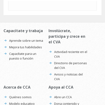
Capacítate y trabaja
Involúcrate,
participa y crece en
Aprende sobre un tema
el CVA
Mejora tus habilidades
Actividad reciente en el
Capacítate para un
CVA
puesto o función
Directorio de personas
del CVA
Avisos y noticias del
CVA
Acerca de CCA
Apoya al CCA
Quiénes somos
Abre un CCA
Modelo educativo
Dona contenido y