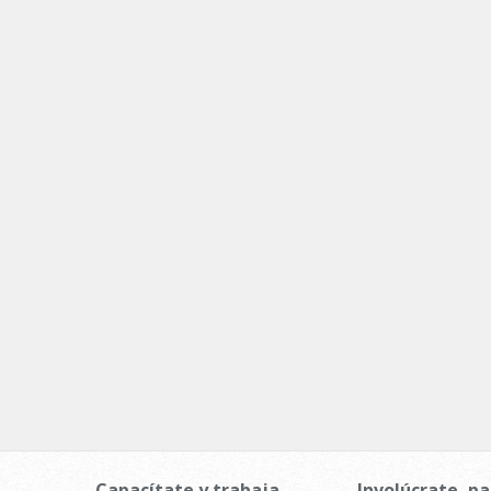
Capacítate y trabaja
Involúcrate, pa