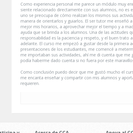
Como experiencia personal me parece un módulo muy enr
siente relacionado directamente con sus alumnos, no es el 
uno se preocupa de cómo realizan los mismos sus actividad
manera de orientarlos y guiarlos. El ser tutor me enseñó 
mejor mis horarios, a aprovechar mejor el tiempo y a mad
ayuda que se brinda a los alumnos. Una de las actitudes qu
responsabilidad es la paciencia y respeto, y el buen trat
adelante. El curso me empezó a gustar desde la primera ac
presentaciones de los estudiantes, me comencé a meterme
me importaban sus actividades, ahí me di cuenta que me 
podía haberme dado cuenta si no fuera por este maravill
Como conclusión puedo decir que me gustó mucho el curso y
me encanta enseñar y compartir con mis alumnos y aporta
requieren.
rticipa y
Acerca de CCA
Apoya al C