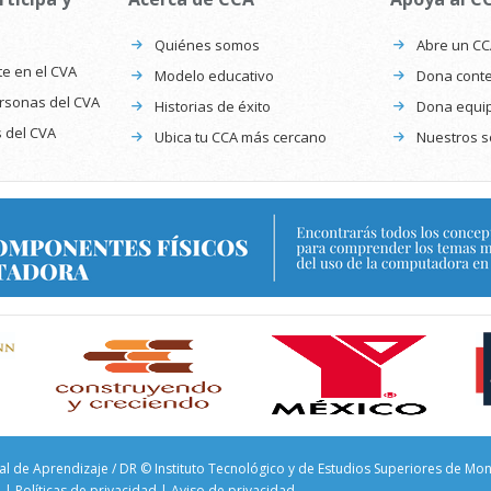
Quiénes somos
Abre un C
te en el CVA
Modelo educativo
Dona conte
ersonas del CVA
Historias de éxito
Dona equi
s del CVA
Ubica tu CCA más cercano
Nuestros s
al de Aprendizaje / DR © Instituto Tecnológico y de Estudios Superiores de Mo
l
|
Políticas de privacidad
|
Aviso de privacidad