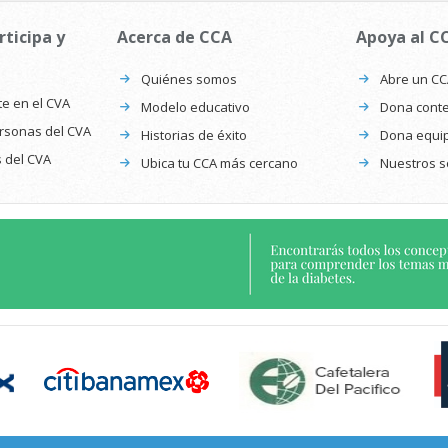
rticipa y
Acerca de CCA
Apoya al C
Quiénes somos
Abre un C
te en el CVA
Modelo educativo
Dona conte
ersonas del CVA
Historias de éxito
Dona equi
s del CVA
Ubica tu CCA más cercano
Nuestros s