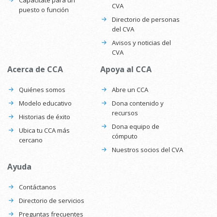
CVA
puesto o función
Directorio de personas
del CVA
Avisos y noticias del
CVA
Acerca de CCA
Apoya al CCA
Quiénes somos
Abre un CCA
Modelo educativo
Dona contenido y
recursos
Historias de éxito
Dona equipo de
Ubica tu CCA más
cómputo
cercano
Nuestros socios del CVA
Ayuda
Contáctanos
Directorio de servicios
Preguntas frecuentes