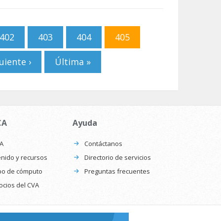
402
403
404
405
uiente ›
Última »
CA
Ayuda
CA
Contáctanos
nido y recursos
Directorio de servicios
po de cómputo
Preguntas frecuentes
ocios del CVA