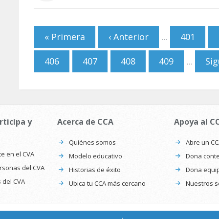
Páginas
« Primera
‹ Anterior
401
…
406
407
408
409
Sig
…
rticipa y
Acerca de CCA
Apoya al C
Quiénes somos
Abre un C
te en el CVA
Modelo educativo
Dona conte
ersonas del CVA
Historias de éxito
Dona equi
s del CVA
Ubica tu CCA más cercano
Nuestros s