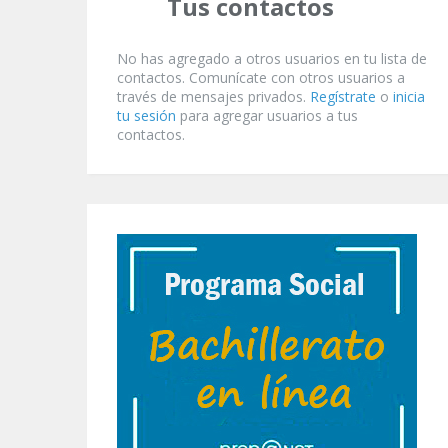
Tus contactos
No has agregado a otros usuarios en tu lista de
contactos. Comunícate con otros usuarios a
través de mensajes privados.
Regístrate
o
inicia
tu sesión
para agregar usuarios a tus
contactos.