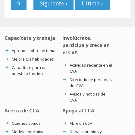
9
Siguiente ›
Última »
…
Capacítate y trabaja
Involúcrate,
participa y crece en
Aprende sobre un tema
el CVA
Mejora tus habilidades
Actividad reciente en el
Capacítate para un
CVA
puesto o función
Directorio de personas
del CVA
Avisos y noticias del
CVA
Acerca de CCA
Apoya al CCA
Quiénes somos
Abre un CCA
Modelo educativo
Dona contenido y