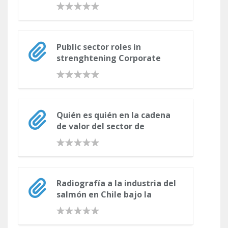
política pública sobre el
trabajo decente en el
departamento de Antioquia
Public sector roles in
strenghtening Corporate
Social Responsibility: Taking
stock
Quién es quién en la cadena
de valor del sector de
indumentaria textil, hacia
una solución conjunta en el
sector
Radiografía a la industria del
salmón en Chile bajo la
mirada de estándares de RSE