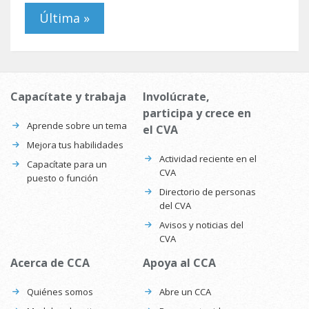
Última »
Capacítate y trabaja
Involúcrate,
participa y crece en
Aprende sobre un tema
el CVA
Mejora tus habilidades
Actividad reciente en el
Capacítate para un
CVA
puesto o función
Directorio de personas
del CVA
Avisos y noticias del
CVA
Acerca de CCA
Apoya al CCA
Quiénes somos
Abre un CCA