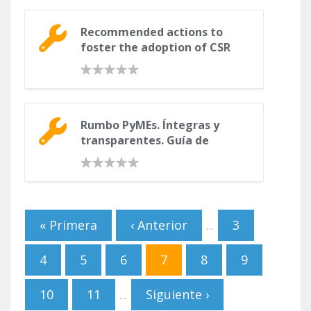
Recommended actions to
foster the adoption of CSR
practices in SMEs
Rumbo PyMEs. Íntegras y
transparentes. Guía de
manejo de la herramienta
Páginas
« Primera
‹ Anterior
3
…
4
5
6
7
8
9
10
11
Siguiente ›
…