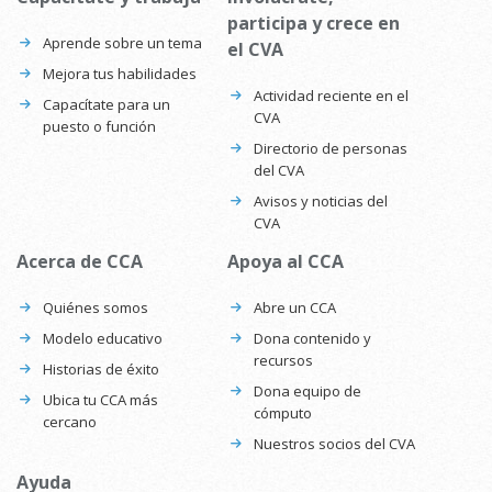
participa y crece en
Aprende sobre un tema
el CVA
Mejora tus habilidades
Actividad reciente en el
Capacítate para un
CVA
puesto o función
Directorio de personas
del CVA
Avisos y noticias del
CVA
Acerca de CCA
Apoya al CCA
Quiénes somos
Abre un CCA
Modelo educativo
Dona contenido y
recursos
Historias de éxito
Dona equipo de
Ubica tu CCA más
cómputo
cercano
Nuestros socios del CVA
Ayuda