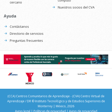
cómputo
cercano
Nuestros socios del CVA
Ayuda
Contáctanos
Directorio de servicios
Preguntas frecuentes
(CCA) Centros Comunitarios de Aprendizaje - (CVA) Centro Virtual de
Aprendizaje / DR © Instituto Tecnológico y de Estudios Superiores de
Monterrey | México, 2026
Aviso legal
|
Políticas de privacidad
|
Aviso de privacidad