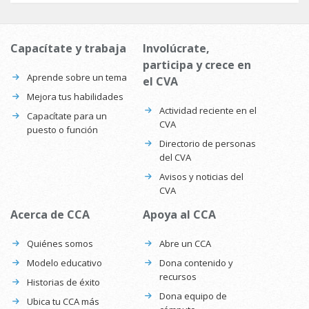
Capacítate y trabaja
Involúcrate,
participa y crece en
Aprende sobre un tema
el CVA
Mejora tus habilidades
Actividad reciente en el
Capacítate para un
CVA
puesto o función
Directorio de personas
del CVA
Avisos y noticias del
CVA
Acerca de CCA
Apoya al CCA
Quiénes somos
Abre un CCA
Modelo educativo
Dona contenido y
recursos
Historias de éxito
Dona equipo de
Ubica tu CCA más