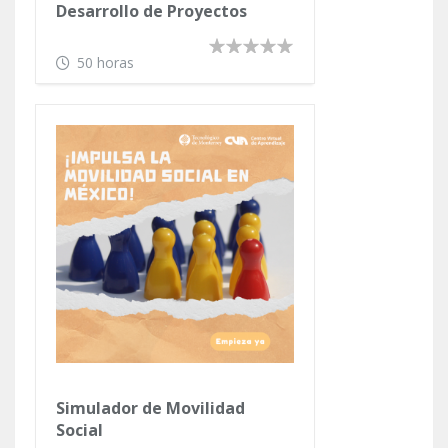
Desarrollo de Proyectos
Sociales con el Enfoque de
Marco Lógico
50 horas
Simulador de Movilidad
Social