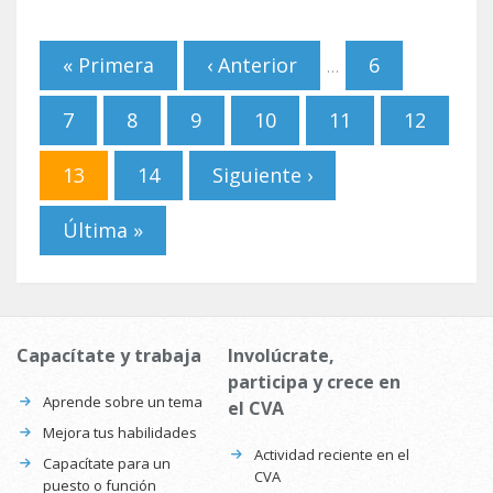
Páginas
« Primera
‹ Anterior
6
…
7
8
9
10
11
12
13
14
Siguiente ›
Última »
Capacítate y trabaja
Involúcrate,
participa y crece en
Aprende sobre un tema
el CVA
Mejora tus habilidades
Actividad reciente en el
Capacítate para un
CVA
puesto o función