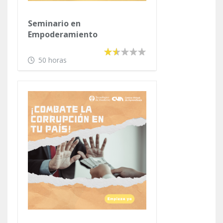
Seminario en
Empoderamiento
Comunitario Sustentable e
Inclusión Social
50 horas