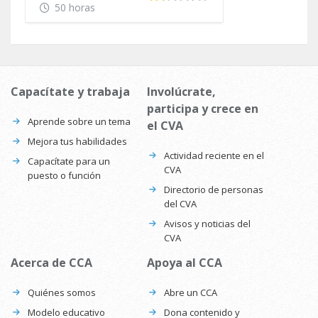
Inclusión Social
50 horas
Capacítate y trabaja
Involúcrate,
participa y crece en
Aprende sobre un tema
el CVA
Mejora tus habilidades
Actividad reciente en el
Capacítate para un
CVA
puesto o función
Directorio de personas
del CVA
Avisos y noticias del
CVA
Acerca de CCA
Apoya al CCA
Quiénes somos
Abre un CCA
Modelo educativo
Dona contenido y