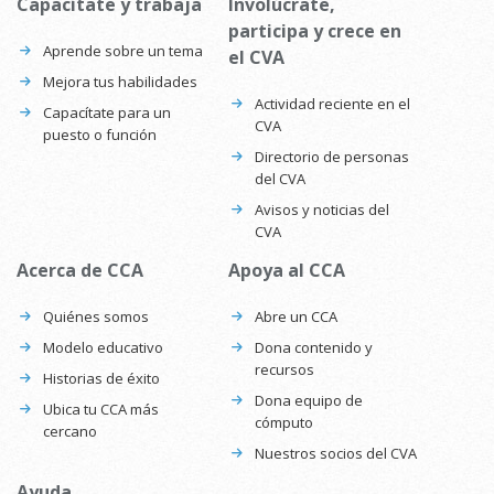
Capacítate y trabaja
Involúcrate,
participa y crece en
Aprende sobre un tema
el CVA
Mejora tus habilidades
Actividad reciente en el
Capacítate para un
CVA
puesto o función
Directorio de personas
del CVA
Avisos y noticias del
CVA
Acerca de CCA
Apoya al CCA
Quiénes somos
Abre un CCA
Modelo educativo
Dona contenido y
recursos
Historias de éxito
Dona equipo de
Ubica tu CCA más
cómputo
cercano
Nuestros socios del CVA
Ayuda