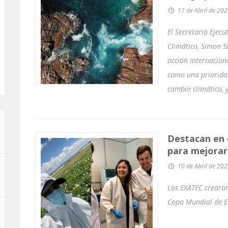
17 de Abril de 20
El Secretario Ejec
Climático, Simon St
acción internaciona
como una prioridad
cambio climático, y
Destacan en 
para mejorar
10 de Abril de 20
Los EXATEC crearon
Copa Mundial de E