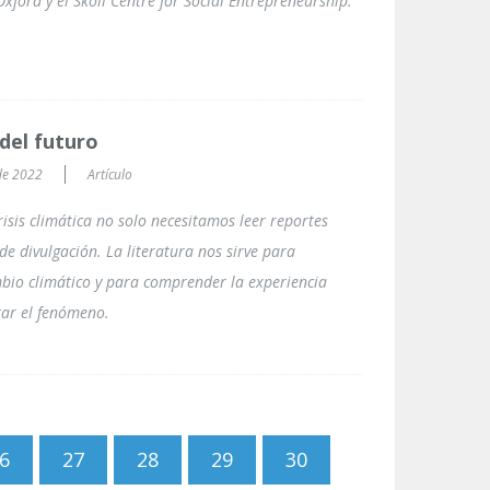
xford y el Skoll Centre for Social Entrepreneurship.
 del futuro
de 2022
Artículo
isis climática no solo necesitamos leer reportes
s de divulgación. La literatura nos sirve para
bio climático y para comprender la experiencia
ar el fenómeno.
6
27
28
29
30