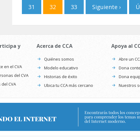
31
32
33
Siguiente ›
Ú
rticipa y
Acerca de CCA
Apoya al C
Quiénes somos
Abre un C
te en el CVA
Modelo educativo
Dona conte
ersonas del CVA
Historias de éxito
Dona equi
s del CVA
Ubica tu CCA más cercano
Nuestros s