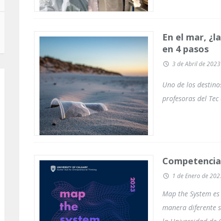
En el mar, ¿l
en 4 pasos
3 de Abril de 2023
Uno de los destino
profesoras del Tec
Competencia 
1 de Enero de 202
Map the System es
manera diferente s