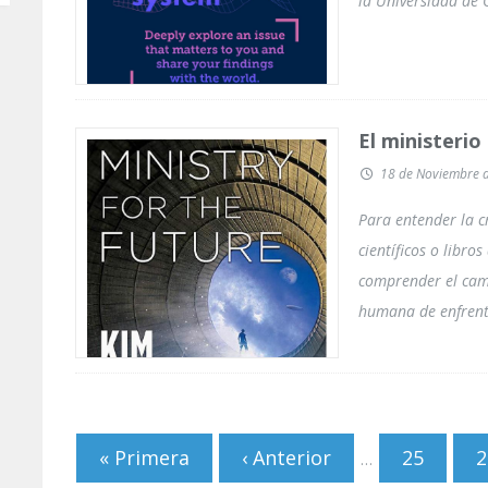
la Universidad de O
El ministerio
18 de Noviembre 
Para entender la cr
científicos o libro
comprender el cam
humana de enfrent
Páginas
« Primera
‹ Anterior
25
2
…