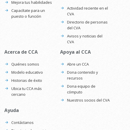
Mejora tus habilidades
Actividad reciente en el
Capacítate para un
CVA
puesto o función
Directorio de personas
del CVA
Avisos y noticias del
CVA
Acerca de CCA
Apoya al CCA
Quiénes somos
Abre un CCA
Modelo educativo
Dona contenido y
recursos
Historias de éxito
Dona equipo de
Ubica tu CCA más
cómputo
cercano
Nuestros socios del CVA
Ayuda
Contáctanos