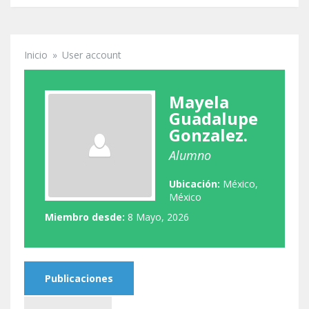
Inicio
»
User account
Se encuentra usted aquí
Mayela
Guadalupe
Gonzalez.
Alumno
Ubicación:
México,
México
Miembro desde:
8 Mayo, 2026
Publicaciones