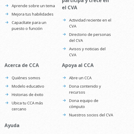
participa y crece en
Aprende sobre un tema
el CVA
Mejora tus habilidades
Actividad reciente en el
Capacítate para un
CVA
puesto o función
Directorio de personas
del CVA
Avisos y noticias del
CVA
Acerca de CCA
Apoya al CCA
Quiénes somos
Abre un CCA
Modelo educativo
Dona contenido y
recursos
Historias de éxito
Dona equipo de
Ubica tu CCA más
cómputo
cercano
Nuestros socios del CVA
Ayuda