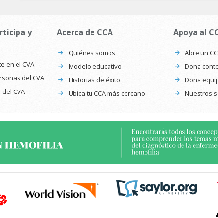
rticipa y
Acerca de CCA
Apoya al C
Quiénes somos
Abre un C
te en el CVA
Modelo educativo
Dona conte
ersonas del CVA
Historias de éxito
Dona equi
s del CVA
Ubica tu CCA más cercano
Nuestros s