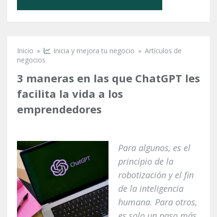
Inicio
»
Inicia y mejora tu negocio
»
Artículos de
Se encuentra usted aquí
negocios
3 maneras en las que ChatGPT les
facilita la vida a los
emprendedores
Para algunos, es el
principio de la
robotización y el fin
de la inteligencia
humana. Para otros,
es solo un paso más