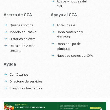
Avisos y noticias del
CVA
Acerca de CCA
Apoya al CCA
Quiénes somos
Abre un CCA
Modelo educativo
Dona contenido y
recursos
Historias de éxito
Dona equipo de
Ubica tu CCA más
cómputo
cercano
Nuestros socios del CVA
Ayuda
Contáctanos
Directorio de servicios
Preguntas frecuentes