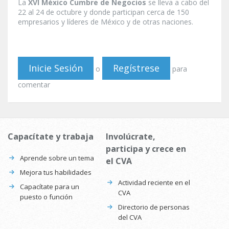
La
XVI México Cumbre de Negocios
se lleva a cabo del
22 al 24 de octubre y donde participan cerca de 150
empresarios y líderes de México y de otras naciones.
Inicie Sesión
Regístrese
o
para
comentar
Capacítate y trabaja
Involúcrate,
participa y crece en
Aprende sobre un tema
el CVA
Mejora tus habilidades
Actividad reciente en el
Capacítate para un
CVA
puesto o función
Directorio de personas
del CVA