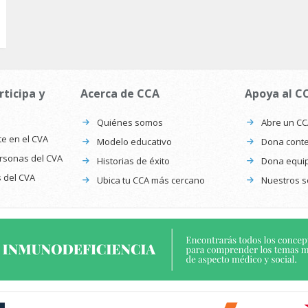
rticipa y
Acerca de CCA
Apoya al C
Quiénes somos
Abre un C
te en el CVA
Modelo educativo
Dona conte
ersonas del CVA
Historias de éxito
Dona equi
s del CVA
Ubica tu CCA más cercano
Nuestros s