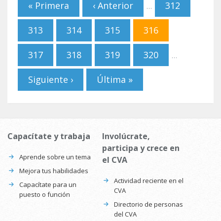
« Primera
‹ Anterior
312
…
313
314
315
316
317
318
319
320
…
Siguiente ›
Última »
Capacítate y trabaja
Involúcrate,
participa y crece en
Aprende sobre un tema
el CVA
Mejora tus habilidades
Actividad reciente en el
Capacítate para un
CVA
puesto o función
Directorio de personas
del CVA