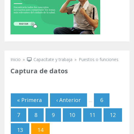
Inicio
»
Capacítate y trabaja
»
Puestos o funciones
Se encuentra usted aquí
Captura de datos
« Primera
‹ Anterior
6
…
Páginas
7
8
9
10
11
12
13
14