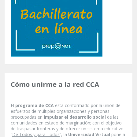
Cómo unirme a la red CCA
El
programa de CCA
esta conformado por la unión de
esfuerzos de múltiples organizaciones y personas
preocupadas en
impulsar el desarrollo social
de las
comunidades en estado de marginación; con el objetivo
de traspasar fronteras y de ofrecer un sistema educativo
“
De Todos y para Todos
”, la
Universidad Virtual
pone a