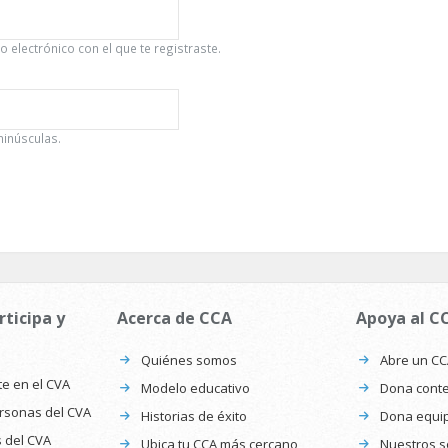
 electrónico con el que te registraste.
minúsculas.
rticipa y
Acerca de CCA
Apoya al C
Quiénes somos
Abre un C
te en el CVA
Modelo educativo
Dona conte
ersonas del CVA
Historias de éxito
Dona equi
s del CVA
Ubica tu CCA más cercano
Nuestros s