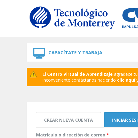
Skip to navigation
Skip to main content
CAPACÍTATE Y TRABAJA
El
Centro Virtual de Aprendizaje
agradece tu 
inconveniente contáctanos haciendo
clic aquí
y
Solapas principales
CREAR NUEVA CUENTA
INICIAR SES
Matrícula o dirección de correo
*