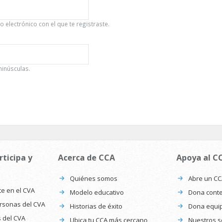
 electrónico con el que te registraste.
minúsculas.
rticipa y
Acerca de CCA
Apoya al C
Quiénes somos
Abre un C
te en el CVA
Modelo educativo
Dona conte
ersonas del CVA
Historias de éxito
Dona equi
s del CVA
Ubica tu CCA más cercano
Nuestros s