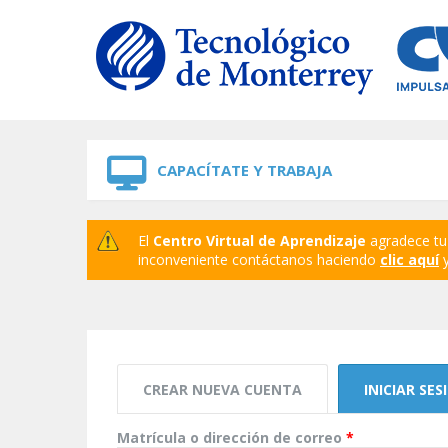
Skip to navigation
Skip to main content
CAPACÍTATE Y TRABAJA
El
Centro Virtual de Aprendizaje
agradece tu 
inconveniente contáctanos haciendo
clic aquí
y
Solapas principales
CREAR NUEVA CUENTA
INICIAR SES
Matrícula o dirección de correo
*