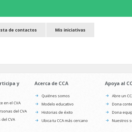
ista de contactos
Mis iniciativas
rticipa y
Acerca de CCA
Apoya al C
Quiénes somos
Abre un C
te en el CVA
Modelo educativo
Dona conte
ersonas del CVA
Historias de éxito
Dona equi
s del CVA
Ubica tu CCA más cercano
Nuestros s