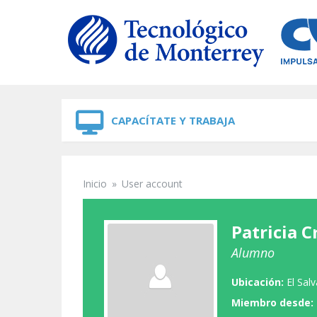
Skip to navigation
Skip to main content
CAPACÍTATE Y TRABAJA
Inicio
»
User account
Se encuentra usted aquí
Patricia C
Alumno
Ubicación:
El Sal
Miembro desde: