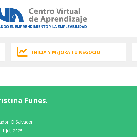
INICIA Y MEJORA TU NEGOCIO
ristina Funes.
vador, El Salvador
11 Jul, 2025