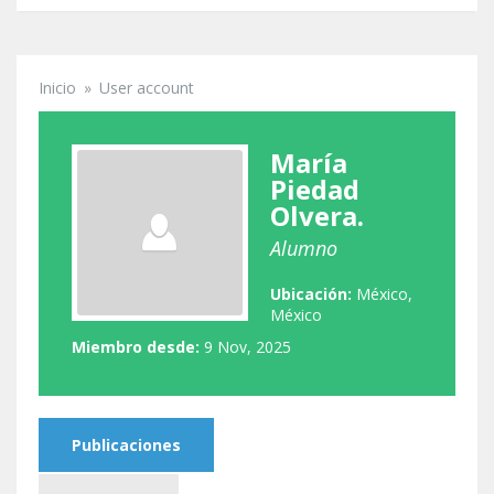
Inicio
»
User account
Se encuentra usted aquí
María
Piedad
Olvera.
Alumno
Ubicación:
México,
México
Miembro desde:
9 Nov, 2025
Publicaciones