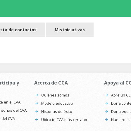
ista de contactos
Mis iniciativas
rticipa y
Acerca de CCA
Apoya al C
Quiénes somos
Abre un C
te en el CVA
Modelo educativo
Dona conte
ersonas del CVA
Historias de éxito
Dona equi
s del CVA
Ubica tu CCA más cercano
Nuestros s