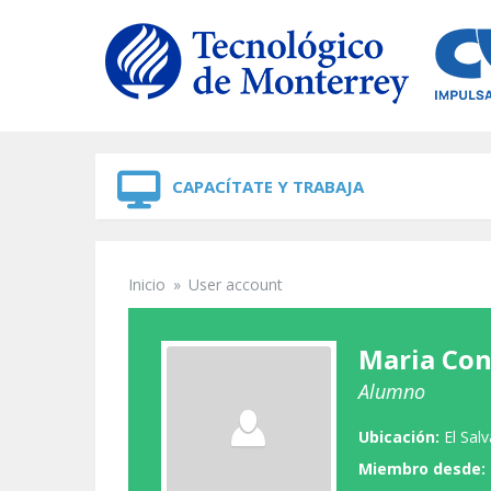
Skip to navigation
Skip to main content
CAPACÍTATE Y TRABAJA
Inicio
»
User account
Se encuentra usted aquí
Maria Con
Alumno
Ubicación:
El Sal
Miembro desde: