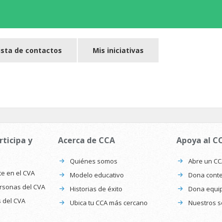
ista de contactos
Mis iniciativas
rticipa y
Acerca de CCA
Apoya al C
Quiénes somos
Abre un C
te en el CVA
Modelo educativo
Dona conte
ersonas del CVA
Historias de éxito
Dona equi
s del CVA
Ubica tu CCA más cercano
Nuestros s