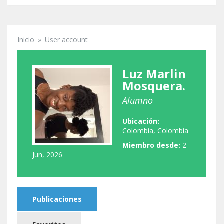
Inicio
»
User account
Se encuentra usted aquí
Luz Marlin
Mosquera.
Alumno
Ubicación:
Colombia, Colombia
Miembro desde:
2
Jun, 2026
Publicaciones