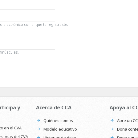
 electrónico con el que te registraste.
minúsculas.
rticipa y
Acerca de CCA
Apoya al C
Quiénes somos
Abre un C
te en el CVA
Modelo educativo
Dona conte
ersonas del CVA
Historias de éxito
Dona equi