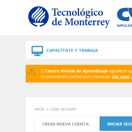
Skip to navigation
Skip to main content
CAPACÍTATE Y TRABAJA
El
Centro Virtual de Aprendizaje
agradece tu 
inconveniente contáctanos haciendo
clic aquí
y
Inicio
»
User account
Se encuentra usted aquí
Solapas principales
CREAR NUEVA CUENTA
INICIAR SES