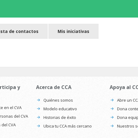
ista de contactos
Mis iniciativas
rticipa y
Acerca de CCA
Apoya al C
Quiénes somos
Abre un C
te en el CVA
Modelo educativo
Dona conte
ersonas del CVA
Historias de éxito
Dona equi
s del CVA
Ubica tu CCA más cercano
Nuestros s