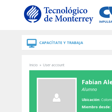
Skip to navigation
Skip to main content
CAPACÍTATE Y TRABAJA
Inicio
»
User account
Se encuentra usted aquí
Fabian Al
Alumno
Ubicación:
Colom
Miembro desde: