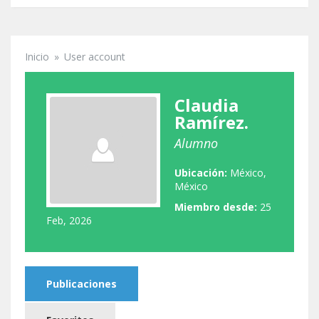
Inicio
»
User account
Se encuentra usted aquí
Claudia
Ramírez.
Alumno
Ubicación:
México,
México
Miembro desde:
25
Feb, 2026
Publicaciones