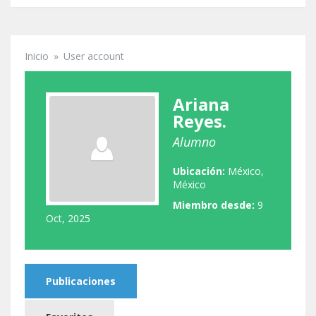
Inicio
»
User account
Se encuentra usted aquí
Ariana
Reyes.
Alumno
Ubicación:
México,
México
Miembro desde:
9
Oct, 2025
Publicaciones