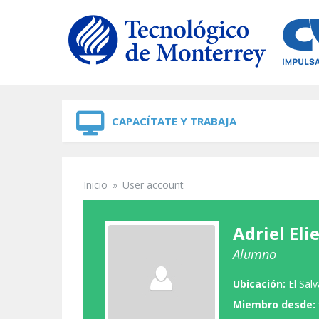
Skip to navigation
Skip to main content
CAPACÍTATE Y TRABAJA
Inicio
»
User account
Se encuentra usted aquí
Adriel Eli
Alumno
Ubicación:
El Sal
Miembro desde: