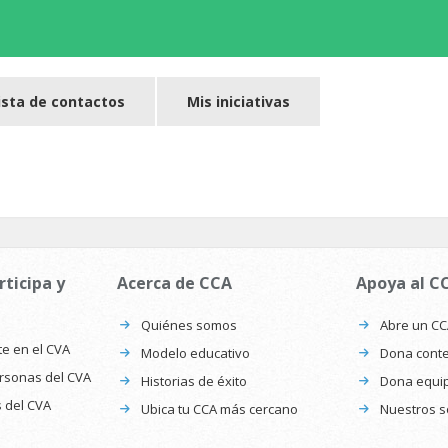
ista de contactos
Mis iniciativas
rticipa y
Acerca de CCA
Apoya al C
Quiénes somos
Abre un C
te en el CVA
Modelo educativo
Dona conte
ersonas del CVA
Historias de éxito
Dona equi
s del CVA
Ubica tu CCA más cercano
Nuestros s