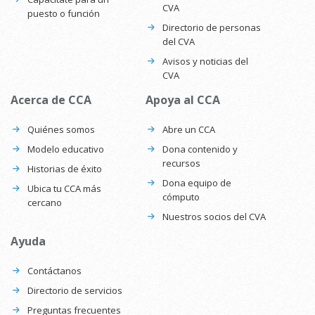
CVA
puesto o función
Directorio de personas
del CVA
Avisos y noticias del
CVA
Acerca de CCA
Apoya al CCA
Quiénes somos
Abre un CCA
Modelo educativo
Dona contenido y
recursos
Historias de éxito
Dona equipo de
Ubica tu CCA más
cómputo
cercano
Nuestros socios del CVA
Ayuda
Contáctanos
Directorio de servicios
Preguntas frecuentes