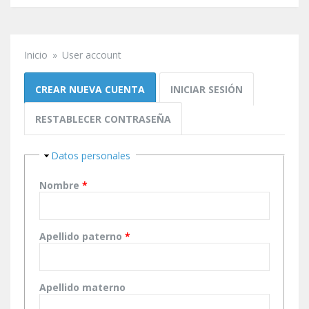
Inicio
»
User account
Se encuentra usted aquí
Solapas principales
CREAR NUEVA CUENTA
(SOLAPA ACTIVA)
INICIAR SESIÓN
RESTABLECER CONTRASEÑA
Ocultar
Datos personales
Nombre
*
Apellido paterno
*
Apellido materno