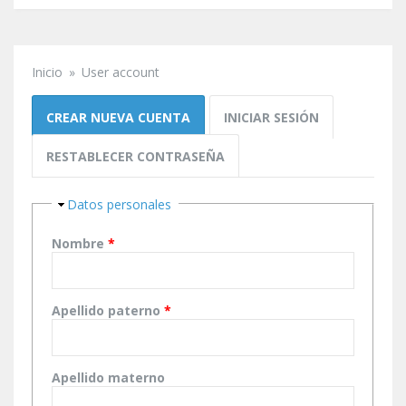
Inicio
»
User account
Se encuentra usted aquí
Solapas principales
CREAR NUEVA CUENTA
(SOLAPA ACTIVA)
INICIAR SESIÓN
RESTABLECER CONTRASEÑA
Ocultar
Datos personales
Nombre
*
Apellido paterno
*
Apellido materno