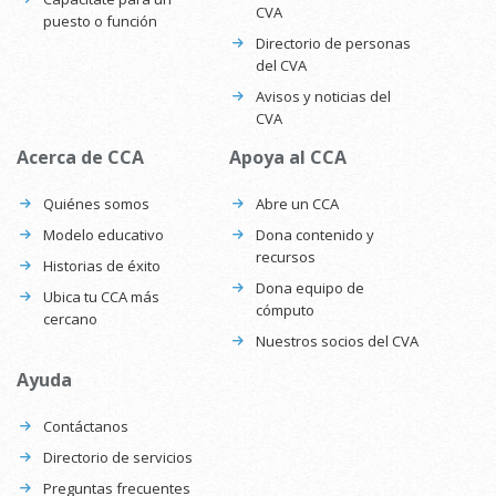
CVA
puesto o función
Directorio de personas
del CVA
Avisos y noticias del
CVA
Acerca de CCA
Apoya al CCA
Quiénes somos
Abre un CCA
Modelo educativo
Dona contenido y
recursos
Historias de éxito
Dona equipo de
Ubica tu CCA más
cómputo
cercano
Nuestros socios del CVA
Ayuda
Contáctanos
Directorio de servicios
Preguntas frecuentes