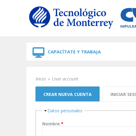
Skip to navigation
Skip to main content
CAPACÍTATE Y TRABAJA
Inicio
»
User account
Se encuentra usted aquí
Solapas principales
CREAR NUEVA CUENTA
(SOLAPA ACTIVA)
INICIAR SES
Ocultar
Datos personales
Nombre
*