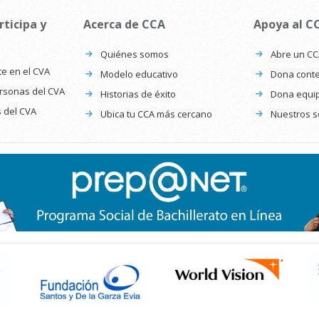
rticipa y
Acerca de CCA
Apoya al C
Quiénes somos
Abre un C
te en el CVA
Modelo educativo
Dona conte
ersonas del CVA
Historias de éxito
Dona equi
s del CVA
Ubica tu CCA más cercano
Nuestros s