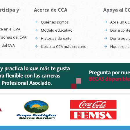
rticipa y
Acerca de CCA
Apoya al C
Quiénes somos
Abre un C
te en el CVA
Modelo educativo
Dona conte
ersonas del CVA
Historias de éxito
Dona equi
s del CVA
Ubica tu CCA más cercano
Nuestros s