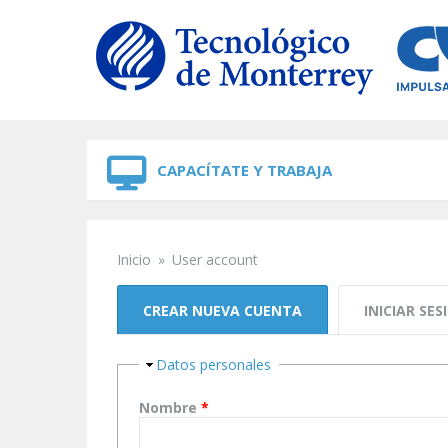
Skip to navigation
Skip to main content
CAPACÍTATE Y TRABAJA
Inicio
»
User account
Se encuentra usted aquí
Solapas principales
CREAR NUEVA CUENTA
(SOLAPA ACTIVA)
INICIAR SES
Ocultar
Datos personales
Nombre
*