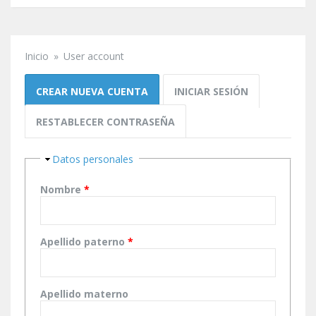
Inicio
»
User account
Se encuentra usted aquí
Solapas principales
CREAR NUEVA CUENTA
(SOLAPA ACTIVA)
INICIAR SESIÓN
RESTABLECER CONTRASEÑA
Ocultar
Datos personales
Nombre
*
Apellido paterno
*
Apellido materno