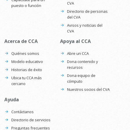
CVA
puesto o función
Directorio de personas
del CVA
Avisos y noticias del
CVA
Acerca de CCA
Apoya al CCA
Quiénes somos
Abre un CCA
Modelo educativo
Dona contenido y
recursos
Historias de éxito
Dona equipo de
Ubica tu CCA más
cómputo
cercano
Nuestros socios del CVA
Ayuda
Contáctanos
Directorio de servicios
Preguntas frecuentes