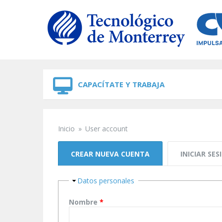
Skip to navigation
Skip to main content
CAPACÍTATE Y TRABAJA
Inicio
»
User account
Se encuentra usted aquí
Solapas principales
CREAR NUEVA CUENTA
(SOLAPA ACTIVA)
INICIAR SES
Ocultar
Datos personales
Nombre
*