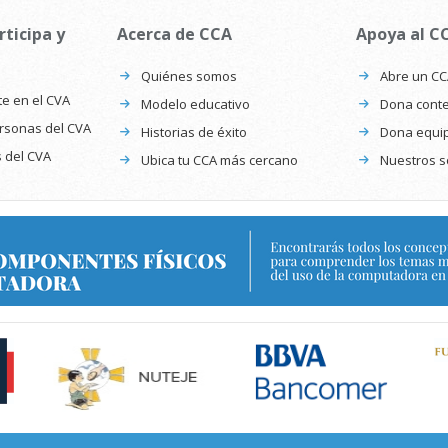
rticipa y
Acerca de CCA
Apoya al C
Quiénes somos
Abre un C
te en el CVA
Modelo educativo
Dona conte
ersonas del CVA
Historias de éxito
Dona equi
s del CVA
Ubica tu CCA más cercano
Nuestros s