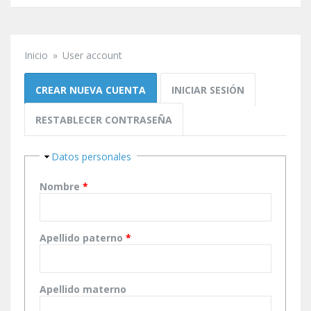
Inicio
»
User account
Se encuentra usted aquí
Solapas principales
CREAR NUEVA CUENTA
(SOLAPA ACTIVA)
INICIAR SESIÓN
RESTABLECER CONTRASEÑA
Ocultar
Datos personales
Nombre
*
Apellido paterno
*
Apellido materno