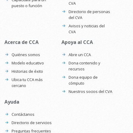
CVA
puesto o función
Directorio de personas
del CVA
Avisos y noticias del
CVA
Acerca de CCA
Apoya al CCA
Quiénes somos
Abre un CCA
Modelo educativo
Dona contenido y
recursos
Historias de éxito
Dona equipo de
Ubica tu CCA más
cómputo
cercano
Nuestros socios del CVA
Ayuda
Contáctanos
Directorio de servicios
Preguntas frecuentes