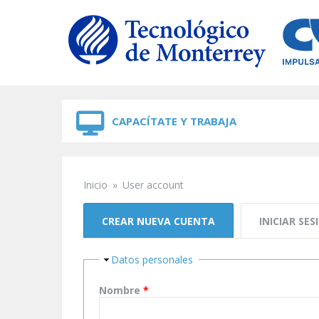
Skip to navigation
Skip to main content
CAPACÍTATE Y TRABAJA
Inicio
»
User account
Se encuentra usted aquí
Solapas principales
CREAR NUEVA CUENTA
(SOLAPA ACTIVA)
INICIAR SES
Ocultar
Datos personales
Nombre
*