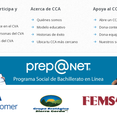
rticipa y
Acerca de CCA
Apoya al C
Quiénes somos
Abre un C
te en el CVA
Modelo educativo
Dona conte
ersonas del CVA
Historias de éxito
Dona equi
s del CVA
Ubica tu CCA más cercano
Nuestros s