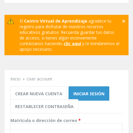
El
Centro Virtual de Aprendizaje
agradece tu
registro para disfrutar de nuestros recursos
educativos gratuitos. Recuerda guardar tus datos
de acceso, si tienes algún inconveniente
contáctanos haciendo
clic aquí
y te brindaremos el
apoyo necesario.
Inicio
»
User account
Se encuentra usted aquí
Solapas principales
CREAR NUEVA CUENTA
INICIAR SESIÓN
(SOLAPA ACT
RESTABLECER CONTRASEÑA
Matrícula o dirección de correo
*